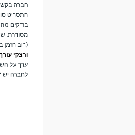
חברה בקשיי
התסריט סוף־
בודקים מה ע
מסודרת. שת
(רוב הזמן 
ורצקי עורך
ערך על השול
לחברה יש “ח