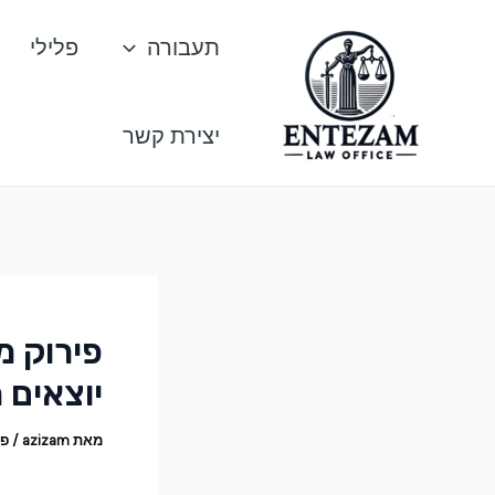
ילוג
Post
תעבורה
פלילי
תוכן
navigation
יצירת קשר
פירוק מ
יוצאים 
מאת
azizam
/
פבר