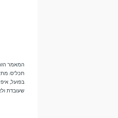
המאמר הזה 
תכל’ס: מתי 
בפועל, איפה
שעובדת ולא