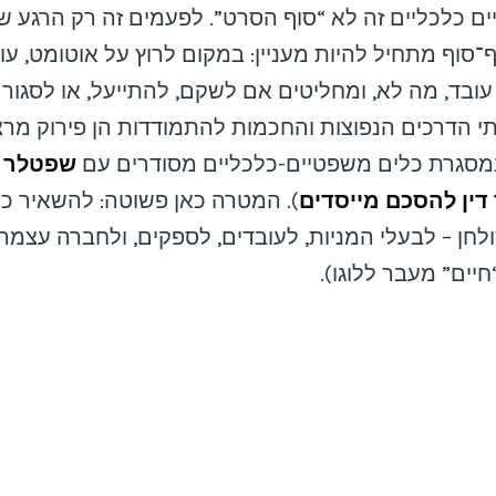
ם כלכליים זה לא “סוף הסרט”. לפעמים זה רק הרגע ש
סוף מתחיל להיות מעניין: במקום לרוץ על אוטומט, עוצ
ובד, מה לא, ומחליטים אם לשקם, להתייעל, או לסגור 
י הדרכים הנפוצות והחכמות להתמודדות הן פירוק מרצו
במסגרת כלים משפטיים-כלכליים מסודרים עם
שפטלר ש
 דין להסכם מייסדים
). המטרה כאן פשוטה: להשאיר כ
חן – לבעלי המניות, לעובדים, לספקים, ולחברה עצמה (
יים” מעבר ללוגו).